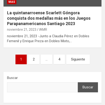
MAS
La quintanarroense Scarlett Góngora
conquista dos medallas más en los Juegos
Parapanamericanos Santiago 2023
noviembre 21, 2023
IAMR
noviembre 21, 2023 -Junto a Claudia Pérez en Dobles
Femenil y Enrique Preza en Dobles Mixto,…
Paginación
1
2
…
4
Siguiente
de
entradas
Buscar
Buscar