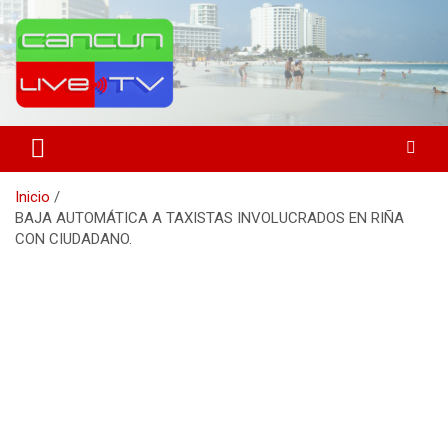
Saltar
al
contenido
Medio de comunicación en Cancún desde 2004
Cancún Live Tv
Inicio
BAJA AUTOMÁTICA A TAXISTAS INVOLUCRADOS EN RIÑA
CON CIUDADANO.