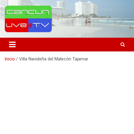
Saltar
al
contenido
Medio de comunicación en Cancún desde 2004
Cancún Live Tv
Inicio
Villa Navideña del Malecón Tajamar