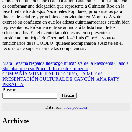
ambos rehabilitados por la actual administración estatal. La intención
es conformar una delegación que represente a Quintana Roo en la
fase final de los Juegos Nacionales Populares, programados para
finales de octubre y principios de noviembre en Morelos. Arzate
expresó su confianza en que los atletas quintanarroenses estarán bien
representados. Próximamente se anunciará la lista final de los
seleccionados. En el evento también estuvieron presentes el
presidente municipal de Cozumel, José Luis Chacón, y otros
funcionarios de la CODEQ, quienes acompañaron a Arzate en el
recorrido de supervisión de las competencias.
Navegación
Mara Lezama respalda liderazgo humanista de la Presidenta Claudia
Sheinbaum en su Primer Informe de Gobierno
de
COMPAÑÍA MUNICIPAL DE CORO, LA MEJOR
entradas
PRESENTACIÓN CULTURAL DE CANCÚN: ANA PATY
PERALTA
Buscar
Buscar
Data from
Tiempo3.com
Archivos