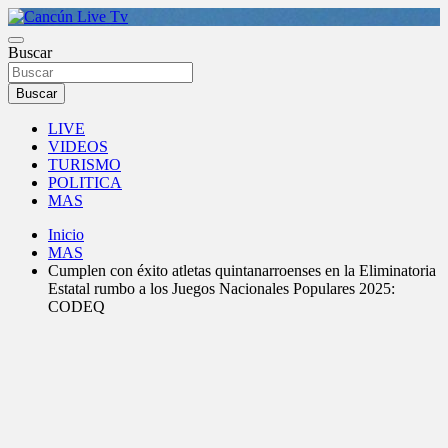
Saltar
al
Medio de comunicación en Cancún desde 2004
contenido
Buscar
Cancún Live Tv
Buscar
LIVE
VIDEOS
TURISMO
POLITICA
MAS
Inicio
MAS
Cumplen con éxito atletas quintanarroenses en la Eliminatoria
Estatal rumbo a los Juegos Nacionales Populares 2025:
CODEQ