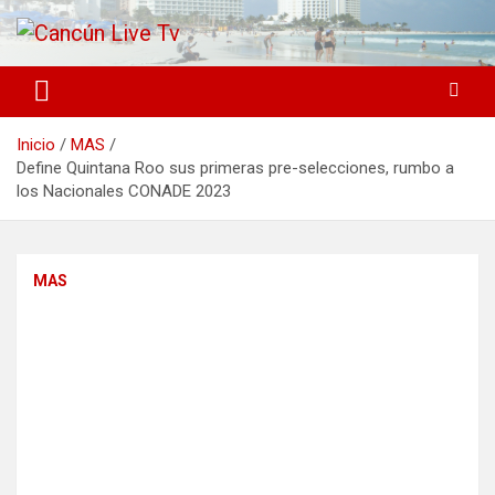
Saltar
al
contenido
Medio de comunicación en Cancún desde 2004
Cancún Live Tv
Inicio
MAS
Define Quintana Roo sus primeras pre-selecciones, rumbo a
los Nacionales CONADE 2023
MAS