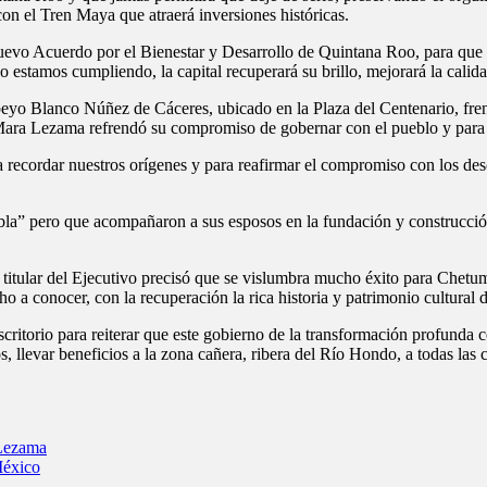
con el Tren Maya que atraerá inversiones históricas.
l Nuevo Acuerdo por el Bienestar y Desarrollo de Quintana Roo, para que
estamos cumpliendo, la capital recuperará su brillo, mejorará la calida
 Blanco Núñez de Cáceres, ubicado en la Plaza del Centenario, frente
ara Lezama refrendó su compromiso de gobernar con el pueblo y para 
 recordar nuestros orígenes y para reafirmar el compromiso con los des
bla” pero que acompañaron a sus esposos en la fundación y construcci
a titular del Ejecutivo precisó que se vislumbra mucho éxito para Chetu
 a conocer, con la recuperación la rica historia y patrimonio cultural d
l escritorio para reiterar que este gobierno de la transformación profunda
arios, llevar beneficios a la zona cañera, ribera del Río Hondo, a todas l
 Lezama
México