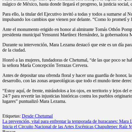
mágico de México, hasta donde llegará el progreso, la justicia social, 
Para ello, la titular del Ejecutivo invitó a todas y todos a sumarse a
impulsando los cambios que vienen por delante. “Como lo prometí y lo 
Ante el monumento erigido en honor al almirante Tomás Othón Pompeyo
presidenta municipal Yensunni Martínez Hernández, la gobernadora M
Durante su intervención, Mara Lezama destacó que este es un día para
de la ciudad.
Honró a las mujeres, fundadoras de Chetumal, “de las que poco se ha
la señora María Concepción Terrazas Cervera.
Antes de depositar una ofrenda floral y hacer una guardia de honor, l
desarrollo, con las zonas arqueológicas que todo el mundo tiene derecho
“Estoy aquí, de frente, mirándolos a los ojos, en territorio y lejos de
24/7 para revertir las injusticias históricas contra los pueblos origin
lugares” puntualizó Mara Lezama.
Etiquetas:
Desde Chetumal
Navegación
La prevención, vital para enfrentar la temporada de huracanes: Mara
Inicia el Circuito Nacional de las Artes Escénicas Chapultepec Raíz 
de
Buscar