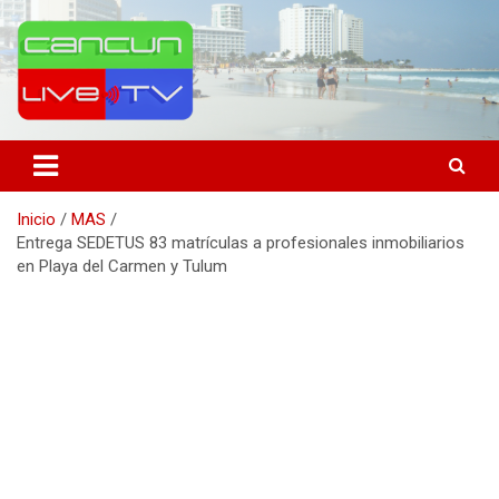
Saltar
al
contenido
Medio de comunicación en Cancún desde 2004
Cancún Live Tv
Inicio
MAS
Entrega SEDETUS 83 matrículas a profesionales inmobiliarios
en Playa del Carmen y Tulum