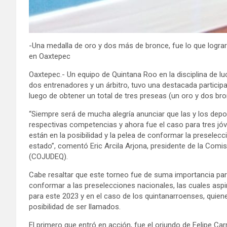
-Una medalla de oro y dos más de bronce, fue lo que lograr
en Oaxtepec
Oaxtepec.- Un equipo de Quintana Roo en la disciplina de l
dos entrenadores y un árbitro, tuvo una destacada participa
luego de obtener un total de tres preseas (un oro y dos br
“Siempre será de mucha alegría anunciar que las y los dep
respectivas competencias y ahora fue el caso para tres jó
están en la posibilidad y la pelea de conformar la preselec
estado”, comentó Eric Arcila Arjona, presidente de la Comi
(COJUDEQ).
Cabe resaltar que este torneo fue de suma importancia para 
conformar a las preselecciones nacionales, las cuales aspi
para este 2023 y en el caso de los quintanarroenses, quien
posibilidad de ser llamados.
El primero que entró en acción, fue el oriundo de Felipe Ca