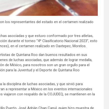
on los representantes del estado en el certamen realizado
uchas asociadas y que estuvo conformado por tres atletas,
ción durante el torneo “4º Clasificatorio Nacional 2023”, esto
onces), en el certamen realizado en Oaxtepec, Morelos.
ortistas de Quintana Roo dan buenos resultados en sus
venes de luchas asociadas, que además de lograr medalla,
ción de México, para nosotros son un gran orgullo para el
sión para la Juventud y el Deporte de Quintana Roo
la disciplina de luchas asociadas, y que sirvió para
ran a representar a México en los eventos internacionales
es viajaron con respaldo de la COJUDEQ, se mantienen en la
rrillo Puerto, José Adrián Chan Canul, quien hizo muestra de