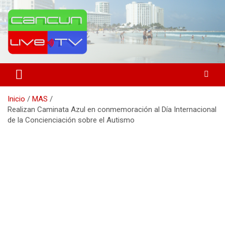
Saltar
al
contenido
Medio de comunicación en Cancún desde 2004
Cancún Live Tv
Inicio
MAS
Realizan Caminata Azul en conmemoración al Día Internacional
de la Concienciación sobre el Autismo