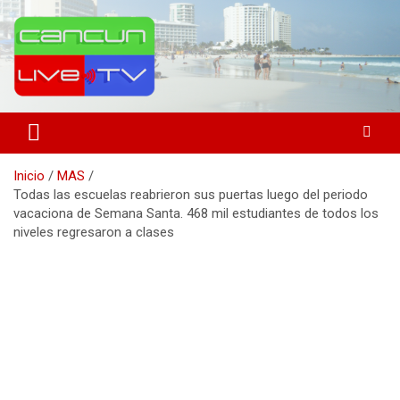
Saltar
al
contenido
Medio de comunicación en Cancún desde 2004
Cancún Live Tv
Inicio
MAS
Todas las escuelas reabrieron sus puertas luego del periodo
vacaciona de Semana Santa. 468 mil estudiantes de todos los
niveles regresaron a clases