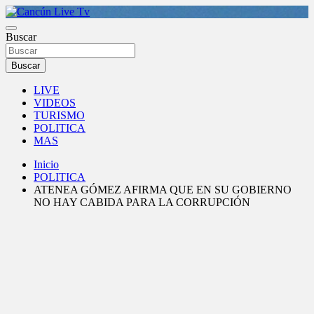
Saltar
al
Medio de comunicación en Cancún desde 2004
contenido
Buscar
Cancún Live Tv
Buscar
LIVE
VIDEOS
TURISMO
POLITICA
MAS
Inicio
POLITICA
ATENEA GÓMEZ AFIRMA QUE EN SU GOBIERNO
NO HAY CABIDA PARA LA CORRUPCIÓN