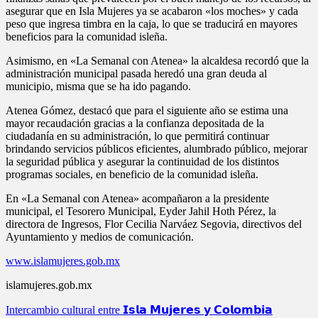
asegurar que en Isla Mujeres ya se acabaron «los moches» y cada
peso que ingresa timbra en la caja, lo que se traducirá en mayores
beneficios para la comunidad isleña.
Asimismo, en «La Semanal con Atenea» la alcaldesa recordó que la
administración municipal pasada heredó una gran deuda al
municipio, misma que se ha ido pagando.
Atenea Gómez, destacó que para el siguiente año se estima una
mayor recaudación gracias a la confianza depositada de la
ciudadanía en su administración, lo que permitirá continuar
brindando servicios públicos eficientes, alumbrado público, mejorar
la seguridad pública y asegurar la continuidad de los distintos
programas sociales, en beneficio de la comunidad isleña.
En «La Semanal con Atenea» acompañaron a la presidente
municipal, el Tesorero Municipal, Eyder Jahil Hoth Pérez, la
directora de Ingresos, Flor Cecilia Narváez Segovia, directivos del
Ayuntamiento y medios de comunicación.
www.islamujeres.gob.mx
islamujeres.gob.mx
Navegación
Intercambio cultural entre 𝗜𝘀𝗹𝗮 𝗠𝘂𝗷𝗲𝗿𝗲𝘀 𝘆 𝗖𝗼𝗹𝗼𝗺𝗯𝗶𝗮