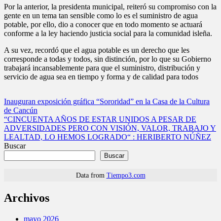
Por la anterior, la presidenta municipal, reiteró su compromiso con la
gente en un tema tan sensible como lo es el suministro de agua
potable, por ello, dio a conocer que en todo momento se actuará
conforme a la ley haciendo justicia social para la comunidad isleña.
A su vez, recordó que el agua potable es un derecho que les
corresponde a todas y todos, sin distinción, por lo que su Gobierno
trabajará incansablemente para que el suministro, distribución y
servicio de agua sea en tiempo y forma y de calidad para todos
Navegación
Inauguran exposición gráfica “Sororidad” en la Casa de la Cultura
de Cancún
de
“CINCUENTA AÑOS DE ESTAR UNIDOS A PESAR DE
entradas
ADVERSIDADES PERO CON VISIÓN, VALOR, TRABAJO Y
LEALTAD, LO HEMOS LOGRADO“ : HERIBERTO NÚÑEZ
Buscar
Buscar
Data from
Tiempo3.com
Archivos
mayo 2026