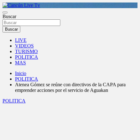
Saltar
al
Medio de comunicación en Cancún desde 2004
contenido
Buscar
Cancún Live Tv
Buscar
LIVE
VIDEOS
TURISMO
POLITICA
MAS
Inicio
POLITICA
Atenea Gómez se reúne con directivos de la CAPA para
emprender acciones por el servicio de Aguakan
POLITICA