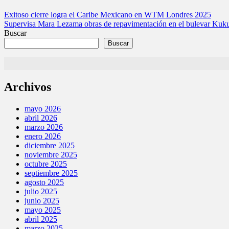
Navegación
Exitoso cierre logra el Caribe Mexicano en WTM Londres 2025
Supervisa Mara Lezama obras de repavimentación en el bulevar Kuku
de
Buscar
entradas
Buscar
Archivos
mayo 2026
abril 2026
marzo 2026
enero 2026
diciembre 2025
noviembre 2025
octubre 2025
septiembre 2025
agosto 2025
julio 2025
junio 2025
mayo 2025
abril 2025
marzo 2025