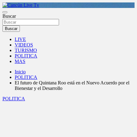
Saltar
al
Medio de comunicación en Cancún desde 2004
contenido
Buscar
Cancún Live Tv
Buscar
LIVE
VIDEOS
TURISMO
POLITICA
MAS
Inicio
POLITICA
El futuro de Quintana Roo está en el Nuevo Acuerdo por el
Bienestar y el Desarrollo
POLITICA