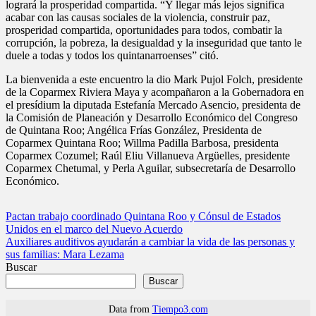
logrará la prosperidad compartida. “Y llegar más lejos significa
acabar con las causas sociales de la violencia, construir paz,
prosperidad compartida, oportunidades para todos, combatir la
corrupción, la pobreza, la desigualdad y la inseguridad que tanto le
duele a todas y todos los quintanarroenses” citó.
La bienvenida a este encuentro la dio Mark Pujol Folch, presidente
de la Coparmex Riviera Maya y acompañaron a la Gobernadora en
el presídium la diputada Estefanía Mercado Asencio, presidenta de
la Comisión de Planeación y Desarrollo Económico del Congreso
de Quintana Roo; Angélica Frías González, Presidenta de
Coparmex Quintana Roo; Willma Padilla Barbosa, presidenta
Coparmex Cozumel; Raúl Eliu Villanueva Argüelles, presidente
Coparmex Chetumal, y Perla Aguilar, subsecretaría de Desarrollo
Económico.
Navegación
Pactan trabajo coordinado Quintana Roo y Cónsul de Estados
Unidos en el marco del Nuevo Acuerdo
de
Auxiliares auditivos ayudarán a cambiar la vida de las personas y
entradas
sus familias: Mara Lezama
Buscar
Buscar
Data from
Tiempo3.com