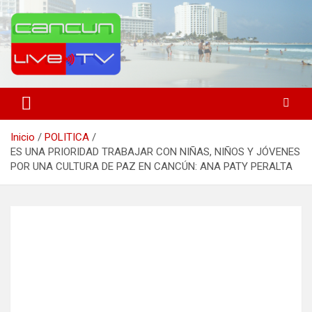
Saltar
al
contenido
Medio de comunicación en Cancún desde 2004
Cancún Live Tv
Inicio
POLITICA
ES UNA PRIORIDAD TRABAJAR CON NIÑAS, NIÑOS Y JÓVENES
POR UNA CULTURA DE PAZ EN CANCÚN: ANA PATY PERALTA