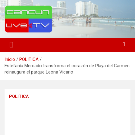
Saltar
al
contenido
Medio de comunicación en Cancún desde 2004
Cancún Live Tv
Inicio
POLITICA
Estefanía Mercado transforma el corazón de Playa del Carmen:
reinaugura el parque Leona Vicario
POLITICA