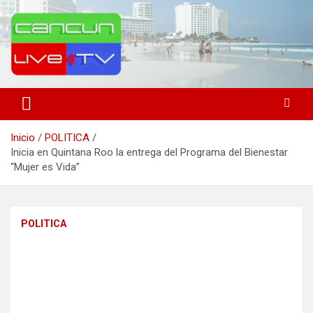
Saltar
al
contenido
Medio de comunicación en Cancún desde 2004
Cancún Live Tv
Inicio
POLITICA
Inicia en Quintana Roo la entrega del Programa del Bienestar
“Mujer es Vida”
POLITICA