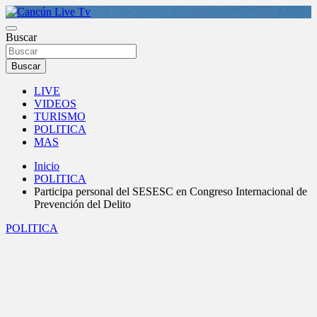
Saltar
al
Medio de comunicación en Cancún desde 2004
contenido
Buscar
Cancún Live Tv
Buscar
LIVE
VIDEOS
TURISMO
POLITICA
MAS
Inicio
POLITICA
Participa personal del SESESC en Congreso Internacional de
Prevención del Delito
POLITICA