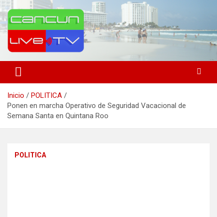
Saltar
al
contenido
Medio de comunicación en Cancún desde 2004
Cancún Live Tv
Inicio
POLITICA
Ponen en marcha Operativo de Seguridad Vacacional de
Semana Santa en Quintana Roo
POLITICA