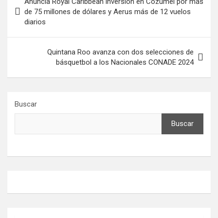
Anuncia Royal Caribbean inversión en Cozumel por más
de
de 75 millones de dólares y Aerus más de 12 vuelos
diarios
entradas
Quintana Roo avanza con dos selecciones de
básquetbol a los Nacionales CONADE 2024
Buscar
Buscar