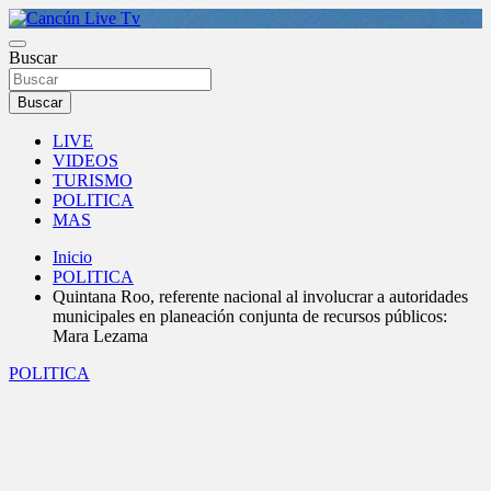
Saltar
al
Medio de comunicación en Cancún desde 2004
contenido
Buscar
Cancún Live Tv
Buscar
LIVE
VIDEOS
TURISMO
POLITICA
MAS
Inicio
POLITICA
Quintana Roo, referente nacional al involucrar a autoridades
municipales en planeación conjunta de recursos públicos:
Mara Lezama
POLITICA