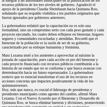
al integrar a las autoridades municipales en la planificación de los
recursos públicos de los tres niveles de gobierno. Agradeció el
apoyo de la presidenta Claudia Sheinbaum hacia Quintana Roo,
señalando que su respaldo visibiliza a los pueblos originarios que
fueron ignorados por gobiernos anteriores.
La gobernadora enfatizó que la capacitación no es solo una
formalidad, sino un compromiso serio con cada peso gastado y cada
proyecto ejecutado, los cuales deben reflejarse en bienestar, hogares
seguros y comunidades escuchadas y atendidas. Recordó que el
bienestar de la población es la razón de ser de su gobierno,
caracterizado por su enfoque humanista y feminista.
Mara Lezama instó a los asistentes a aprovechar al máximo la
jornada de capacitación, pues cada acción en pro del bienestar y
cada proyecto financiado con recursos públicos contribuirán a la
historia de un estado que no se conforma y que busca avanzar con
determinación hacia un futuro esperanzador. La gobernadora
sostuvo que es esencial transformar el uso de los recursos en
acciones concretas que impacten positivamente la vida de los
quintanarroenses.
Hoy, más que nunca, es crucial el liderazgo de presidentas y
presidentes municipales como agentes del cambio, afirmó Mara
Lezama. Con el Nuevo Acuerdo por el Bienestar y Desarrollo de
Quintana Roo, se busca eliminar barreras y divisiones, promoviendo
una transformación construida en unidad y sin exclusiones,