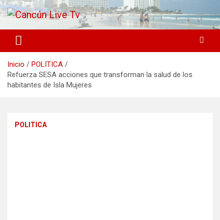
Saltar
al
contenido
Medio de comunicación en Cancún desde 2004
Cancún Live Tv
Inicio
POLITICA
Refuerza SESA acciones que transforman la salud de los
habitantes de Isla Mujeres
POLITICA