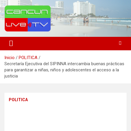
Saltar
al
contenido
Medio de comunicación en Cancún desde 2004
Cancún Live Tv
Inicio
POLITICA
Secretaría Ejecutiva del SIPINNA intercambia buenas prácticas
para garantizar a niñas, niños y adolescentes el acceso a la
justicia
POLITICA