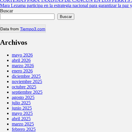
Navegación
CORTESÍAS PARA TAXISTAS DE CANCÚN EN LOS FERRYS
Mara Lezama participa en la estrategia nacional para garantizar la paz
de
Buscar
entradas
Buscar
Data from
Tiempo3.com
Archivos
mayo 2026
abril 2026
marzo 2026
enero 2026
diciembre 2025
noviembre 2025
octubre 2025
septiembre 2025
agosto 2025
julio 2025
junio 2025
mayo 2025
abril 2025
marzo 2025
febrero 2025