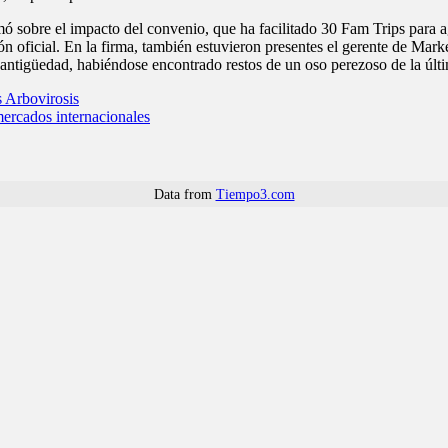
ó sobre el impacto del convenio, que ha facilitado 30 Fam Trips para ag
ión oficial. En la firma, también estuvieron presentes el gerente de Mar
ntigüedad, habiéndose encontrado restos de un oso perezoso de la últim
s Arbovirosis
ercados internacionales
Data from
Tiempo3.com