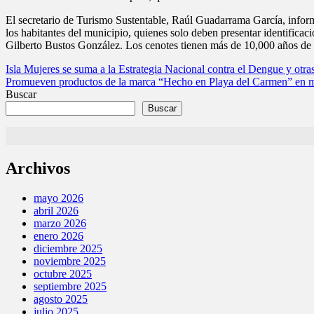
El secretario de Turismo Sustentable, Raúl Guadarrama García, inform
los habitantes del municipio, quienes solo deben presentar identificac
Gilberto Bustos González. Los cenotes tienen más de 10,000 años de a
Navegación
Isla Mujeres se suma a la Estrategia Nacional contra el Dengue y otra
Promueven productos de la marca “Hecho en Playa del Carmen” en m
de
Buscar
entradas
Buscar
Archivos
mayo 2026
abril 2026
marzo 2026
enero 2026
diciembre 2025
noviembre 2025
octubre 2025
septiembre 2025
agosto 2025
julio 2025