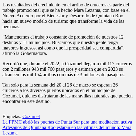
Los resultados del crecimiento en el arribo de cruceros es parte del
trabajo promocional que se ha hecho Mara Lezama, con base en el
Nuevo Acuerdo por el Bienestar y Desarrollo de Quintana Roo
hacia un nuevo modelo de turismo que transforme la vida de las
personas.
“Mantenemos el trabajo constante de promoción de nuestros 12
destinos y 11 municipios. Buscamos que nuestra gente tenga
mayores ingresos, así como que la prosperidad sea compartida”,
afirmó la Gobernadora.
Recordó que, durante el 2022, a Cozumel llegaron mil 117 cruceros
con 2 millones 943 mil 760 pasajeros y estiman que en 2023 se
alcancen los mil 154 arribos con más de 3 millones de pasajeros.
Tan solo para la semana del 20 al 26 de marzo se esperan 26
cruceros a los diversos puertos ubicados en el municipio de
Cozumel, quienes disfrutaran de las maravillas naturales que pueden
encontrar en este destino.
Etiquetas:
Cozumel
Navegación
La FPMC abrió las puertas de Punta Sur para una meditación activa
Artesanos de Quintana Roo estarán en las vitrinas del mundo: Mara
de
Lezama