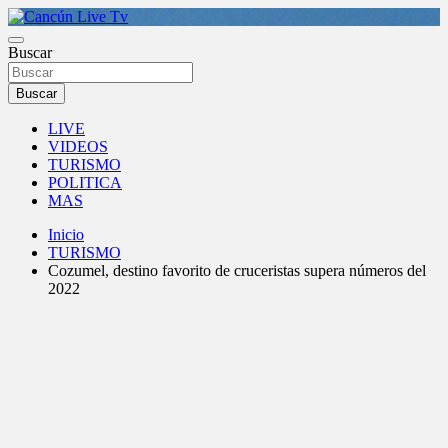
Saltar
al
Medio de comunicación en Cancún desde 2004
contenido
Buscar
Cancún Live Tv
Buscar
LIVE
VIDEOS
TURISMO
POLITICA
MAS
Inicio
TURISMO
Cozumel, destino favorito de cruceristas supera números del
2022