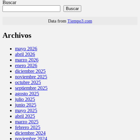
entradas
Buscar
Buscar
Data from
Tiempo3.com
Archivos
mayo 2026
abril 2026
marzo 2026
enero 2026
diciembre 2025
noviembre 2025
octubre 2025
septiembre 2025
agosto 2025
julio 2025
junio 2025
mayo 2025
abril 2025
marzo 2025
febrero 2025
diciembre 2024
noviembre 2024