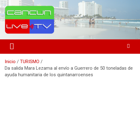
Saltar
al
contenido
Medio de comunicación en Cancún desde 2004
Cancún Live Tv
Inicio
TURISMO
Da salida Mara Lezama al envío a Guerrero de 50 toneladas de
ayuda humanitaria de los quintanarroenses