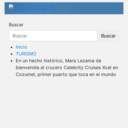
Saltar
al
Cancún Live Tv
Medio de comunicación en Cancún desde 
contenido
Buscar
Buscar
Inicio
TURISMO
En un hecho histórico, Mara Lezama da
bienvenida al crucero Celebrity Cruises Xcel en
Cozumel, primer puerto que toca en el mundo