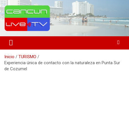
Saltar
al
contenido
Medio de comunicación en Cancún desde 2004
Cancún Live Tv
Inicio
TURISMO
Experiencia única de contacto con la naturaleza en Punta Sur
de Cozumel