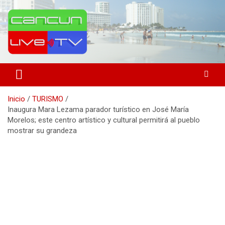
Saltar
al
contenido
Medio de comunicación en Cancún desde 2004
Cancún Live Tv
Inicio
TURISMO
Inaugura Mara Lezama parador turístico en José María
Morelos; este centro artístico y cultural permitirá al pueblo
mostrar su grandeza