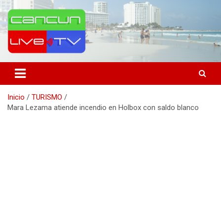
Saltar
al
contenido
Medio de comunicación en Cancún desde 2004
Cancún Live Tv
Inicio
TURISMO
Mara Lezama atiende incendio en Holbox con saldo blanco