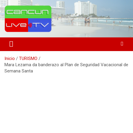
Saltar
al
contenido
Medio de comunicación en Cancún desde 2004
Cancún Live Tv
Inicio
TURISMO
Mara Lezama da banderazo al Plan de Seguridad Vacacional de
Semana Santa