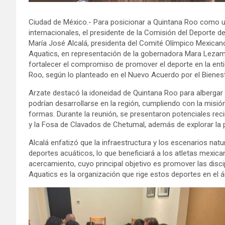
Ciudad de México.- Para posicionar a Quintana Roo como u
internacionales, el presidente de la Comisión del Deporte
María José Alcalá, presidenta del Comité Olímpico Mexican
Aquatics, en representación de la gobernadora Mara Lezam
fortalecer el compromiso de promover el deporte en la enti
Roo, según lo planteado en el Nuevo Acuerdo por el Bienest
Arzate destacó la idoneidad de Quintana Roo para albergar e
podrían desarrollarse en la región, cumpliendo con la misió
formas. Durante la reunión, se presentaron potenciales re
y la Fosa de Clavados de Chetumal, además de explorar la pos
Alcalá enfatizó que la infraestructura y los escenarios nat
deportes acuáticos, lo que beneficiará a los atletas mexic
acercamiento, cuyo principal objetivo es promover las dis
Aquatics es la organización que rige estos deportes en el 