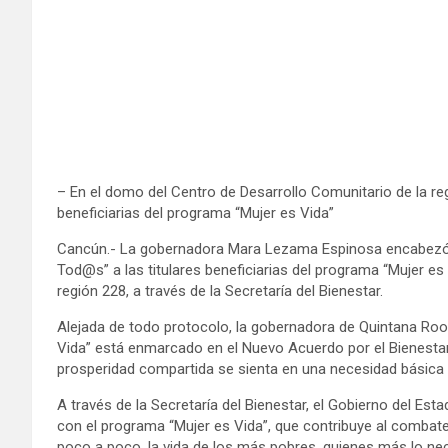
– En el domo del Centro de Desarrollo Comunitario de la regió
beneficiarias del programa “Mujer es Vida”
Cancún.- La gobernadora Mara Lezama Espinosa encabezó 
Tod@s” a las titulares beneficiarias del programa “Mujer es
región 228, a través de la Secretaría del Bienestar.
Alejada de todo protocolo, la gobernadora de Quintana Roo 
Vida” está enmarcado en el Nuevo Acuerdo por el Bienestar
prosperidad compartida se sienta en una necesidad básica 
A través de la Secretaría del Bienestar, el Gobierno del Esta
con el programa “Mujer es Vida”, que contribuye al combate
poco a poco, la vida de los más pobres, quienes más lo nec