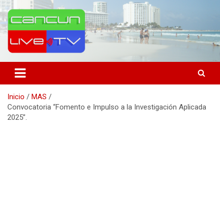
Saltar
al
contenido
Medio de comunicación en Cancún desde 2004
Cancún Live Tv
Inicio
MAS
Convocatoria “Fomento e Impulso a la Investigación Aplicada
2025”.