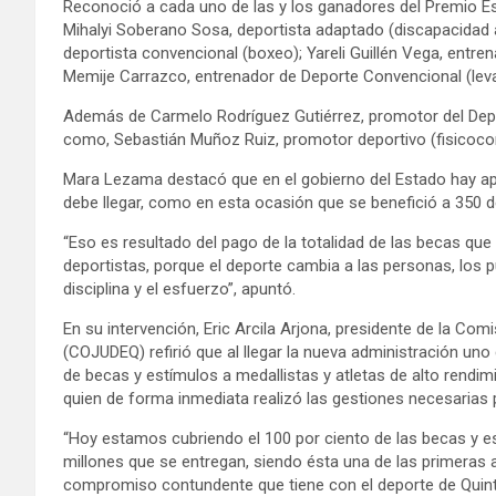
Reconoció a cada uno de las y los ganadores del Premio Est
Mihalyi Soberano Sosa, deportista adaptado (discapacidad 
deportista convencional (boxeo); Yareli Guillén Vega, entre
Memije Carrazco, entrenador de Deporte Convencional (lev
Además de Carmelo Rodríguez Gutiérrez, promotor del Depor
como, Sebastián Muñoz Ruiz, promotor deportivo (fisicoco
Mara Lezama destacó que en el gobierno del Estado hay apr
debe llegar, como en esta ocasión que se benefició a 350 d
“Eso es resultado del pago de la totalidad de las becas q
deportistas, porque el deporte cambia a las personas, los pu
disciplina y el esfuerzo”, apuntó.
En su intervención, Eric Arcila Arjona, presidente de la Co
(COJUDEQ) refirió que al llegar la nueva administración uno
de becas y estímulos a medallistas y atletas de alto rendim
quien de forma inmediata realizó las gestiones necesarias
“Hoy estamos cubriendo el 100 por ciento de las becas y 
millones que se entregan, siendo ésta una de las primera
compromiso contundente que tiene con el deporte de Quint