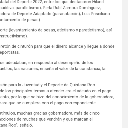
atal del Deporte 2022, entre los que destacaron Hiland
auditiva, paratletismo); Perla Rubí Zamora Domínguez,
nadora de Deporte Adaptado (paranatación); Luis Prisciliano
antamiento de pesas).
te (levantamiento de pesas, atletismo y paratletismo), así
nstructivismo).
etón de cinturón para que el dinero alcance y llegue a donde
eportistas.
ue se adeudaban, en respuesta al desempeño de los
eblos, las naciones, enseña el valor de la constancia, la
misión para la Juventud y el Deporte de Quintana Roo
 de los principales temas a atender era el adeudo en el pago
iento, por lo que se hizo del conocimiento de la gobernadora,
 para que se cumpliera con el pago correspondiente.
estímulos, muchas gracias gobernadora, más de cinco
s acciones de muchas que vendrán y que marcan el
ana Roo”, señaló.