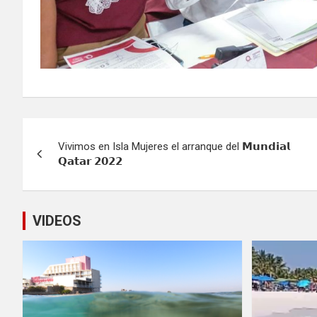
Navegación
Vivimos en Isla Mujeres el arranque del 𝗠𝘂𝗻𝗱𝗶𝗮𝗹
de
𝗤𝗮𝘁𝗮𝗿 𝟮𝟬𝟮𝟮
entradas
VIDEOS